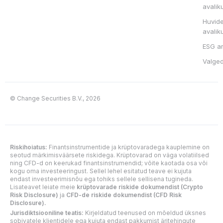
avalik
Huvide
avalik
ESG a
Valge
© Change Securities B.V., 2026
Riskihoiatus:
Finantsinstrumentide ja krüptovaradega kauplemine on
seotud märkimisväärsete riskidega. Krüptovarad on väga volatiilsed
ning CFD-d on keerukad finantsinstrumendid; võite kaotada osa või
kogu oma investeeringust. Sellel lehel esitatud teave ei kujuta
endast investeerimisnõu ega tohiks sellele sellisena tugineda.
Lisateavet leiate meie
krüptovarade riskide dokumendist (Crypto
Risk Disclosure)
ja
CFD-de riskide dokumendist (CFD Risk
Disclosure).
Jurisdiktsiooniline teatis:
Kirjeldatud teenused on mõeldud üksnes
sobivatele klientidele ega kujuta endast pakkumist äritehingute