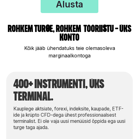
Alusta
roHkeM Tur
g
E, roHkeM TöörII
s
TU - üks
konto
Kõik jääb ühendatuks teie olemasoleva
marginaalkontoga
400+ instrumenti, Üks
terminal.
Kauplege aktsiate, forexi, indeksite, kaupade, ETF-
ide ja krüpto CFD-dega ühest professionaalsest
terminalist. Ei ole vaja uusi menüüsid õppida ega uusi
turge taga ajada.