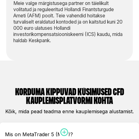
Meie valge märgistusega partner on täielikult
volitatud ja reguleeritud
Hollandi Finantsturgude
Ameti
(AFM) poolt. Teie vahendid hoitakse
turvaliselt eraldatud kontoded ja on kaitstud kuni 20
000 euro ulatuses
Hollandi
investorikompensatsiooniskeemi
(ICS) kaudu, mida
haldab Keskpank.
korduma kippuvad küsimused cFd
kauplemisplatvormi kohta
Kõik, mida pead teadma enne kauplemisega alustamist.
Mis on MetaTrader 5 (MT5)?