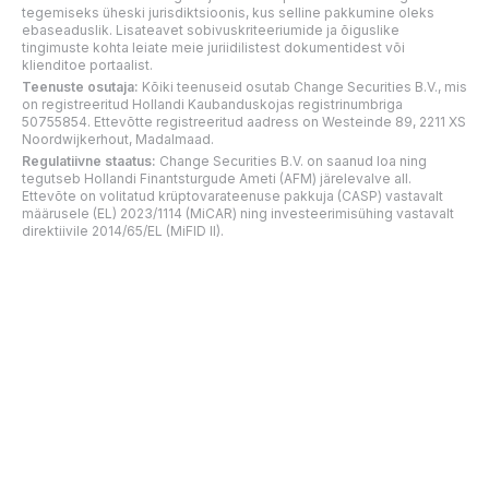
tegemiseks üheski jurisdiktsioonis, kus selline pakkumine oleks
ebaseaduslik. Lisateavet sobivuskriteeriumide ja õiguslike
tingimuste kohta leiate meie juriidilistest dokumentidest või
klienditoe portaalist.
Teenuste osutaja:
Kõiki teenuseid osutab Change Securities B.V., mis
on registreeritud Hollandi Kaubanduskojas registrinumbriga
50755854. Ettevõtte registreeritud aadress on Westeinde 89, 2211 XS
Noordwijkerhout, Madalmaad.
Regulatiivne staatus:
Change Securities B.V. on saanud loa ning
tegutseb Hollandi Finantsturgude Ameti (AFM) järelevalve all.
Ettevõte on volitatud krüptovarateenuse pakkuja (CASP) vastavalt
määrusele (EL) 2023/1114 (MiCAR) ning investeerimisühing vastavalt
direktiivile 2014/65/EL (MiFID II).