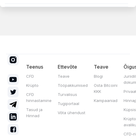
Teenus
Ettevõte
Teave
Õigus
CFD
Teave
Blogi
Juriidi
dokum
Krüpto
Tööpakkumised
Osta Bitcoini
KKK
Privaa
CFD
Turvalisus
hinnastamine
Kampaaniad
Hinnap
Tugiportaal
Tasud ja
Küpsis
Võta ühendust
Hinnad
Krüpto
avalik
CFD-ri