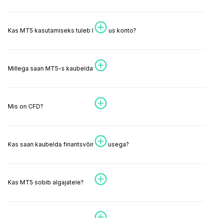
Kas MT5 kasutamiseks tuleb luua uus konto?
Millega saan MT5-s kaubelda?
Mis on CFD?
Kas saan kaubelda finantsvõimendusega?
Kas MT5 sobib algajatele?