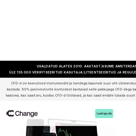
USALDATUD ALATES 2010. AASTAST
ASUME AMSTERDA
ÜLE 135 000 VERIFITSEERITUD KASUTAJA
LITSENTSEERITUD JA REGUL
CFD-d on keerulised instrumendid ja nendega kaasneb suur oht võimenduse 
kaotada. 60% jaeinvestorite kontodest kaotavad selle pakkujaga CFD-dega ka
kaaluma, kas saad aru, kuidas CFD-d töötavad, ja kas saad endale lubada suurt 
Laadi äpp alla