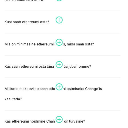
Kust saab ethereumi osta?
Mis on minimaalne ethereumi kogus, mida saan osta?
Kas saan ethereumi osta täna ja müüa juba homme?
Milliseid makseviise saan ethereumi ostmiseks Change’is
kasutada?
Kas ethereumi hoidmine Change’is on turvaline?