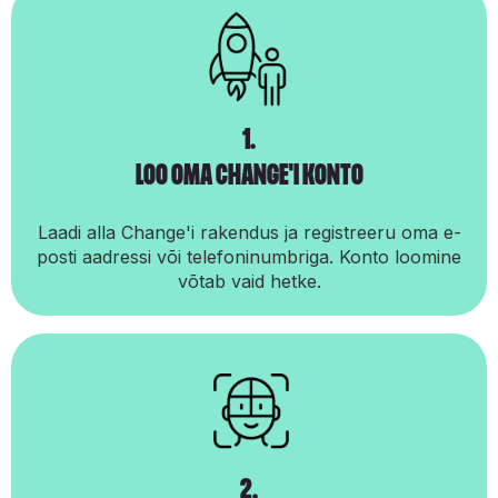
1.
loo oma change'i konto
Laadi alla Change'i rakendus ja registreeru oma e-
posti aadressi või telefoninumbriga. Konto loomine
võtab vaid hetke.
2.