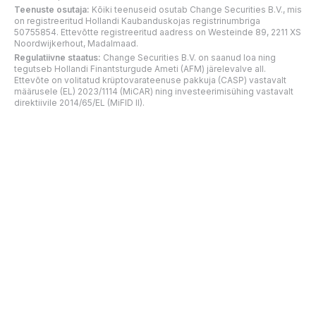
Teenuste osutaja:
Kõiki teenuseid osutab Change Securities B.V., mis
on registreeritud Hollandi Kaubanduskojas registrinumbriga
50755854. Ettevõtte registreeritud aadress on Westeinde 89, 2211 XS
Noordwijkerhout, Madalmaad.
Regulatiivne staatus:
Change Securities B.V. on saanud loa ning
tegutseb Hollandi Finantsturgude Ameti (AFM) järelevalve all.
Ettevõte on volitatud krüptovarateenuse pakkuja (CASP) vastavalt
määrusele (EL) 2023/1114 (MiCAR) ning investeerimisühing vastavalt
direktiivile 2014/65/EL (MiFID II).