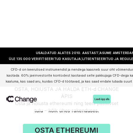
USALDATUD ALATES 2010. AASTAST
ASUME AMSTERDA
ÜLE 135 000 VERIFITSEERITUD KASUTAJA
LITSENTSEERITUD JA REGUL
osta Ethereumi
CFD-d on keerulised instrumendid ja nendega kaasneb suur oht võimenduse 
kaotada. 60% jaeinvestorite kontodest kaotavad selle pakkujaga CFD-dega ka
kaaluma, kas saad aru, kuidas CFD-d töötavad, ja kas saad endale lubada suurt 
OSTA, HOIUSTA JA HALDA ETH-d CHANGE
ÄPIS
Laadi äpp alla
Osta ja hoiusta ethereumi ning teeni passiivset
tulu – kõik ühes rakenduses.
OSTA ETHEREUMI