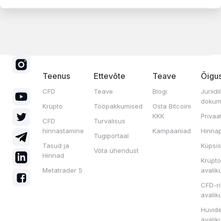
Teenus
Ettevõte
Teave
Õigus
CFD
Teave
Blogi
Juriidi
dokum
Krüpto
Tööpakkumised
Osta Bitcoini
KKK
Privaa
CFD
Turvalisus
hinnastamine
Kampaaniad
Hinnap
Tugiportaal
Tasud ja
Küpsis
Võta ühendust
Hinnad
Krüpto
Metatrader 5
avalik
CFD-ri
avalik
Huvide
avalik