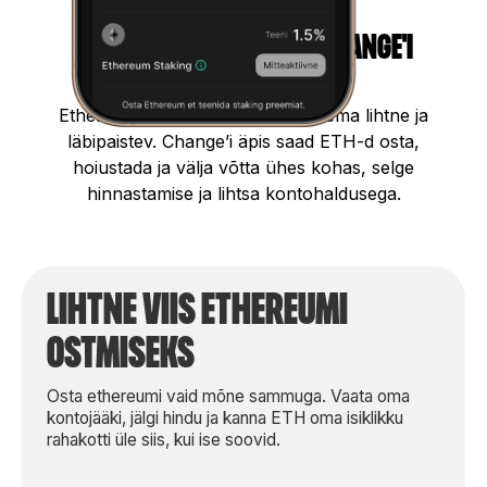
miks osta ethereumi Change'i
kaudu?
Ethereumi ostmine peaks alati olema lihtne ja
läbipaistev. Change’i äpis saad ETH-d osta,
hoiustada ja välja võtta ühes kohas, selge
hinnastamise ja lihtsa kontohaldusega.
lihtne viis ethereumi
ostmiseks
Osta ethereumi vaid mõne sammuga. Vaata oma
kontojääki, jälgi hindu ja kanna ETH oma isiklikku
rahakotti üle siis, kui ise soovid.