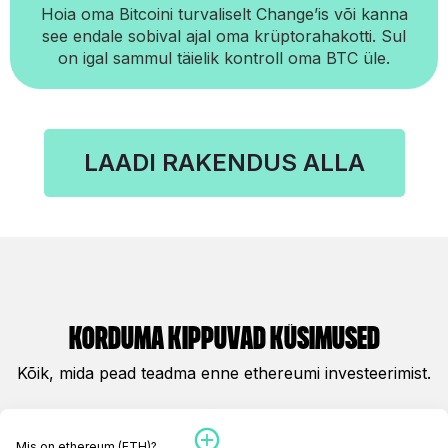
Hoia oma Bitcoini turvaliselt Change’is või kanna
see endale sobival ajal oma krüptorahakotti. Sul
on igal sammul täielik kontroll oma BTC üle.
LAADI RAKENDUS ALLA
korduma kippuvad küsimused
Kõik, mida pead teadma enne ethereumi investeerimist.
Mis on ethereum (ETH)?