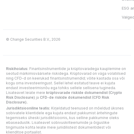
ESG a
Valge
© Change Securities B.V., 2026
Riskihoiatus:
Finantsinstrumentide ja krüptovaradega kauplemine on
seotud märkimisväärsete riskidega. Krüptovarad on väga volatiilsed
ning CFD-d on keerukad finantsinstrumendid; võite kaotada osa või
kogu oma investeeringust. Sellel lehel esitatud teave ei kujuta
endast investeerimisnõu ega tohiks sellele sellisena tugineda.
Lisateavet leiate meie
krüptovarade riskide dokumendist (Crypto
Risk Disclosure)
ja
CFD-de riskide dokumendist (CFD Risk
Disclosure).
Jurisdiktsiooniline teatis:
Kirjeldatud teenused on mõeldud üksnes
sobivatele klientidele ega kujuta endast pakkumist äritehingute
tegemiseks üheski jurisdiktsioonis, kus selline pakkumine oleks
ebaseaduslik. Lisateavet sobivuskriteeriumide ja õiguslike
tingimuste kohta leiate meie juriidilistest dokumentidest või
klienditoe portaalist.