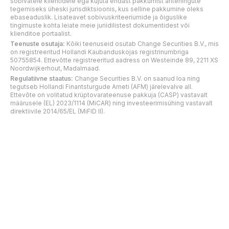
sobivatele klientidele ega kujuta endast pakkumist äritehingute
tegemiseks üheski jurisdiktsioonis, kus selline pakkumine oleks
ebaseaduslik. Lisateavet sobivuskriteeriumide ja õiguslike
tingimuste kohta leiate meie juriidilistest dokumentidest või
klienditoe portaalist.
Teenuste osutaja:
Kõiki teenuseid osutab Change Securities B.V., mis
on registreeritud Hollandi Kaubanduskojas registrinumbriga
50755854. Ettevõtte registreeritud aadress on Westeinde 89, 2211 XS
Noordwijkerhout, Madalmaad.
Regulatiivne staatus:
Change Securities B.V. on saanud loa ning
tegutseb Hollandi Finantsturgude Ameti (AFM) järelevalve all.
Ettevõte on volitatud krüptovarateenuse pakkuja (CASP) vastavalt
määrusele (EL) 2023/1114 (MiCAR) ning investeerimisühing vastavalt
direktiivile 2014/65/EL (MiFID II).