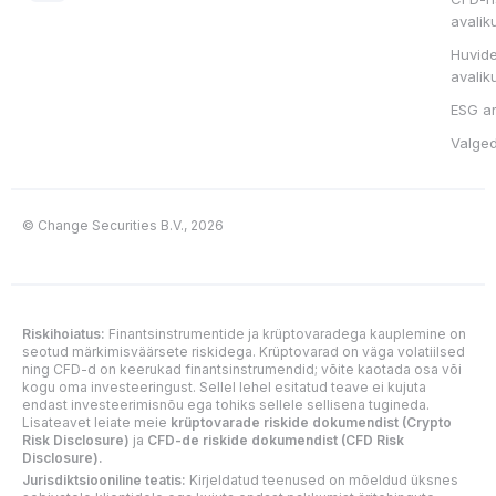
avalik
Huvide
avalik
ESG a
Valge
© Change Securities B.V., 2026
Riskihoiatus:
Finantsinstrumentide ja krüptovaradega kauplemine on
seotud märkimisväärsete riskidega. Krüptovarad on väga volatiilsed
ning CFD-d on keerukad finantsinstrumendid; võite kaotada osa või
kogu oma investeeringust. Sellel lehel esitatud teave ei kujuta
endast investeerimisnõu ega tohiks sellele sellisena tugineda.
Lisateavet leiate meie
krüptovarade riskide dokumendist (Crypto
Risk Disclosure)
ja
CFD-de riskide dokumendist (CFD Risk
Disclosure).
Jurisdiktsiooniline teatis:
Kirjeldatud teenused on mõeldud üksnes