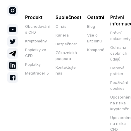
Produkt
Společnost
Ostatní
Právní
informac
Obchodování
O nás
Blog
s CFD
Právní
Kariéra
Vše o
dokumenty
Kryptoměny
Bitcoinu
Bezpečnost
Ochrana
Poplatky za
Kampaně
Zákaznická
osobních
CFD
podpora
údajů
Poplatky
Kontaktujte
Cenová
Metatrader 5
nás
politika
Používání
cookies
Upozorněn
na rizika
kryptoměn
Upozorněn
na rizika
CFD