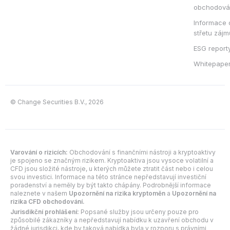
obchodová
Informace 
střetu zájm
ESG report
Whitepape
© Change Securities B.V., 2026
Varování o rizicích:
Obchodování s finančními nástroji a kryptoaktivy
je spojeno se značným rizikem. Kryptoaktiva jsou vysoce volatilní a
CFD jsou složité nástroje, u kterých můžete ztratit část nebo i celou
svou investici. Informace na této stránce nepředstavují investiční
poradenství a neměly by být takto chápány. Podrobnější informace
naleznete v našem
Upozornění na rizika kryptoměn
a
Upozornění na
rizika CFD obchodování.
Jurisdikční prohlášení:
Popsané služby jsou určeny pouze pro
způsobilé zákazníky a nepředstavují nabídku k uzavření obchodu v
žádné jurisdikci, kde by taková nabídka byla v rozporu s právními