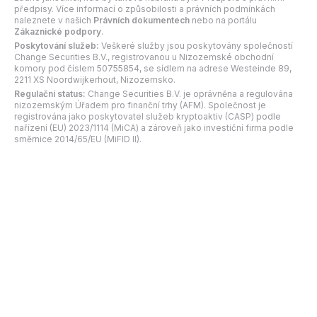
předpisy. Více informací o způsobilosti a právních podmínkách
naleznete v našich
Právních dokumentech
nebo na portálu
Zákaznické podpory
.
Poskytování služeb:
Veškeré služby jsou poskytovány společností
Change Securities B.V., registrovanou u Nizozemské obchodní
komory pod číslem 50755854, se sídlem na adrese Westeinde 89,
2211 XS Noordwijkerhout, Nizozemsko.
Regulační status:
Change Securities B.V. je oprávněna a regulována
nizozemským Úřadem pro finanční trhy (AFM). Společnost je
registrována jako poskytovatel služeb kryptoaktiv (CASP) podle
nařízení (EU) 2023/1114 (MiCA) a zároveň jako investiční firma podle
směrnice 2014/65/EU (MiFID II).