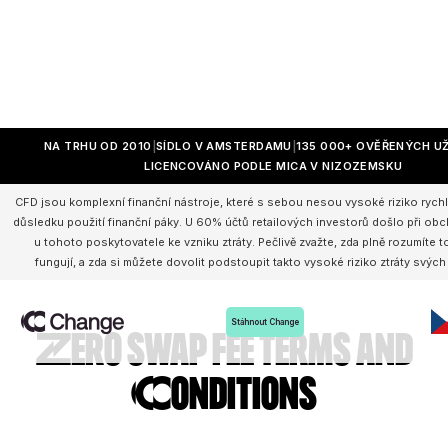
NA TRHU OD 2010
SÍDLO V AMSTERDAMU
135 000+ OVĚŘENÝCH U
LICENCOVÁNO PODLE MICA V NIZOZEMSKU
CFD jsou komplexní finanční nástroje, které s sebou nesou vysoké riziko rychl
důsledku použití finanční páky. U 60% účtů retailových investorů došlo při o
u tohoto poskytovatele ke vzniku ztráty. Pečlivě zvažte, zda plně rozumíte 
fungují, a zda si můžete dovolit podstoupit takto vysoké riziko ztráty svých
Stáhnout Change
Zero swap fee Terms and
Conditions