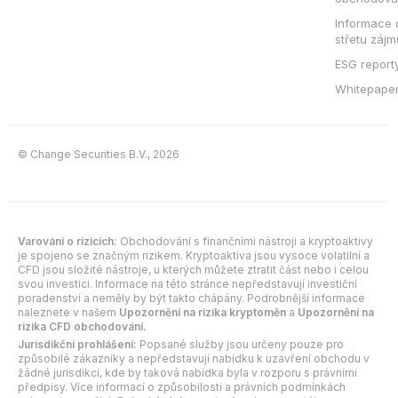
Informace 
střetu zájm
ESG report
Whitepape
© Change Securities B.V., 2026
Varování o rizicích:
Obchodování s finančními nástroji a kryptoaktivy
je spojeno se značným rizikem. Kryptoaktiva jsou vysoce volatilní a
CFD jsou složité nástroje, u kterých můžete ztratit část nebo i celou
svou investici. Informace na této stránce nepředstavují investiční
poradenství a neměly by být takto chápány. Podrobnější informace
naleznete v našem
Upozornění na rizika kryptoměn
a
Upozornění na
rizika CFD obchodování.
Jurisdikční prohlášení:
Popsané služby jsou určeny pouze pro
způsobilé zákazníky a nepředstavují nabídku k uzavření obchodu v
žádné jurisdikci, kde by taková nabídka byla v rozporu s právními
předpisy. Více informací o způsobilosti a právních podmínkách