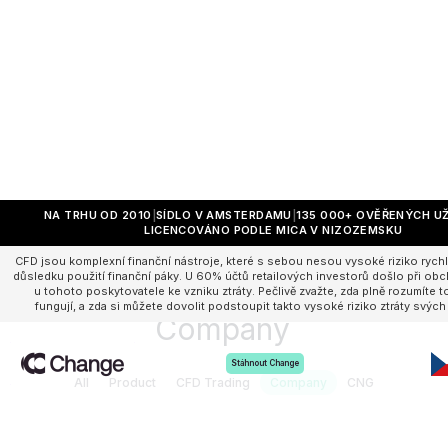
NA TRHU OD 2010
SÍDLO V AMSTERDAMU
135 000+ OVĚŘENÝCH U
LICENCOVÁNO PODLE MICA V NIZOZEMSKU
CFD jsou komplexní finanční nástroje, které s sebou nesou vysoké riziko rychl
důsledku použití finanční páky. U 60% účtů retailových investorů došlo při o
u tohoto poskytovatele ke vzniku ztráty. Pečlivě zvažte, zda plně rozumíte 
fungují, a zda si můžete dovolit podstoupit takto vysoké riziko ztráty svých
Company
Stáhnout Change
All
Product
CFD Trading
Company
CNG