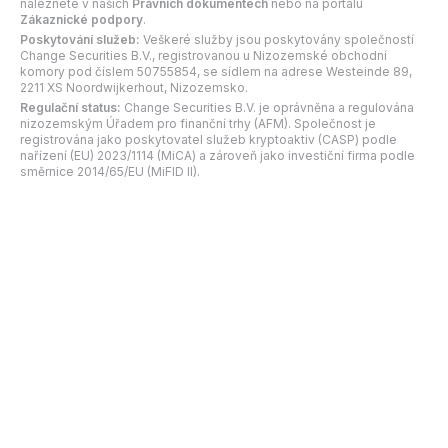
naleznete v našich
Právních dokumentech
nebo na portálu
Zákaznické podpory
.
Poskytování služeb:
Veškeré služby jsou poskytovány společností
Change Securities B.V., registrovanou u Nizozemské obchodní
komory pod číslem 50755854, se sídlem na adrese Westeinde 89,
2211 XS Noordwijkerhout, Nizozemsko.
Regulační status:
Change Securities B.V. je oprávněna a regulována
nizozemským Úřadem pro finanční trhy (AFM). Společnost je
registrována jako poskytovatel služeb kryptoaktiv (CASP) podle
nařízení (EU) 2023/1114 (MiCA) a zároveň jako investiční firma podle
směrnice 2014/65/EU (MiFID II).