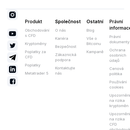
Produkt
Společnost
Ostatní
Právní
informac
Obchodování
O nás
Blog
s CFD
Právní
Kariéra
Vše o
dokumenty
Kryptoměny
Bitcoinu
Bezpečnost
Ochrana
Poplatky za
Kampaně
Zákaznická
osobních
CFD
podpora
údajů
Poplatky
Kontaktujte
Cenová
Metatrader 5
nás
politika
Používání
cookies
Upozorněn
na rizika
kryptoměn
Upozorněn
na rizika
CFD
obchodová