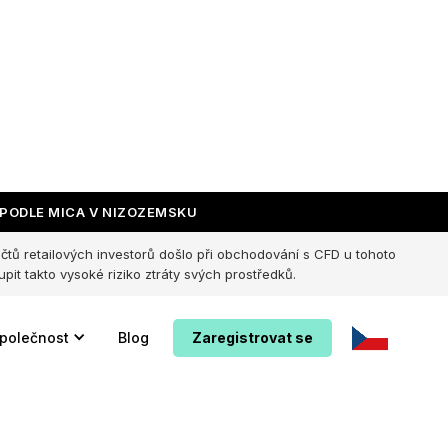
ange
PODLE MICA V NIZOZEMSKU
účtů retailových investorů došlo při obchodování s CFD u tohoto
pit takto vysoké riziko ztráty svých prostředků.
polečnost
Blog
Zaregistrovat se