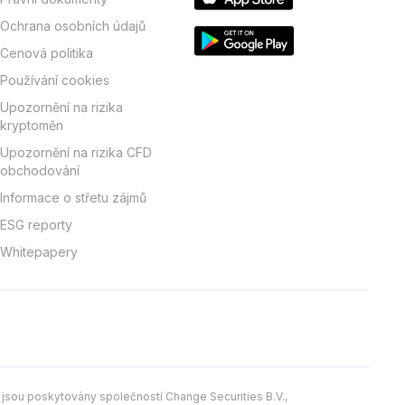
Ochrana osobních údajů
Cenová politika
Používání cookies
Upozornění na rizika
kryptoměn
Upozornění na rizika CFD
obchodování
Informace o střetu zájmů
ESG reporty
Whitepapery
 jsou poskytovány společností Change Securities B.V.,