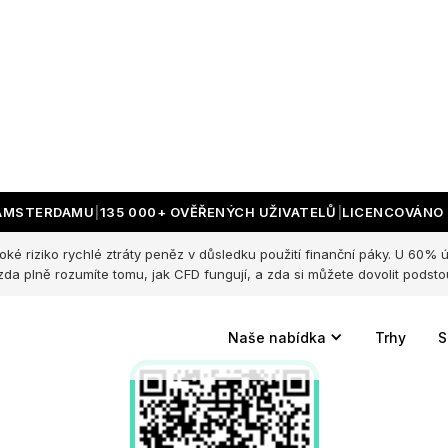
 iNstalaci aplikace Ch
 AMSTERDAMU
135 000+ OVĚŘENÝCH UŽIVATELŮ
LICENCOVÁNO 
ké riziko rychlé ztráty peněz v důsledku použití finanční páky. U 60% 
naskenujte tento qr kód
 zda plně rozumíte tomu, jak CFD fungují, a zda si můžete dovolit podstou
Naše nabídka
Trhy
S