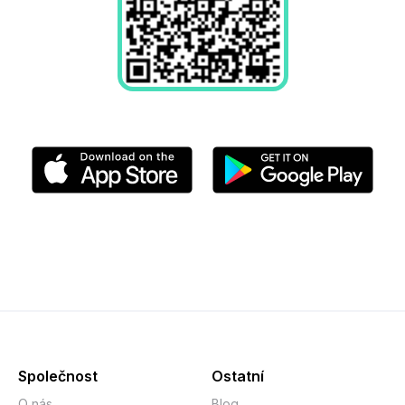
Společnost
Ostatní
O nás
Blog