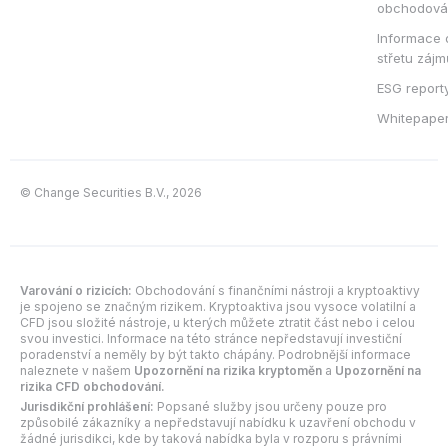
obchodová
Informace 
střetu zájm
ESG report
Whitepape
© Change Securities B.V., 2026
Varování o rizicích:
Obchodování s finančními nástroji a kryptoaktivy
je spojeno se značným rizikem. Kryptoaktiva jsou vysoce volatilní a
CFD jsou složité nástroje, u kterých můžete ztratit část nebo i celou
svou investici. Informace na této stránce nepředstavují investiční
poradenství a neměly by být takto chápány. Podrobnější informace
naleznete v našem
Upozornění na rizika kryptoměn
a
Upozornění na
rizika CFD obchodování.
Jurisdikční prohlášení:
Popsané služby jsou určeny pouze pro
způsobilé zákazníky a nepředstavují nabídku k uzavření obchodu v
žádné jurisdikci, kde by taková nabídka byla v rozporu s právními