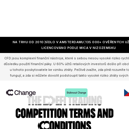
NA TRHU OD 2010
SÍDLO V AMSTERDAMU
135 000+ OVĚŘENÝCH U
LICENCOVÁNO PODLE MICA V NIZOZEMSKU
CFD jsou komplexní finanční nástroje, které s sebou nesou vysoké riziko rychl
důsledku použití finanční páky. U 60% účtů retailových investorů došlo při o
u tohoto poskytovatele ke vzniku ztráty. Pečlivě zvažte, zda plně rozumíte 
fungují, a zda si můžete dovolit podstoupit takto vysoké riziko ztráty svých
Stáhnout Change
The DeFi trading
competition Terms and
Conditions