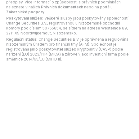
předpisy. Více informací o způsobilosti a právních podmínkách
naleznete v našich
Právních dokumentech
nebo na portálu
Zákaznické podpory
.
Poskytování služeb:
Veškeré služby jsou poskytovány společností
Change Securities B.V., registrovanou u Nizozemské obchodní
komory pod číslem 50755854, se sídlem na adrese Westeinde 89,
2211 XS Noordwijkerhout, Nizozemsko.
Regulační status:
Change Securities B.V. je oprávněna a regulována
nizozemským Úřadem pro finanční trhy (AFM). Společnost je
registrována jako poskytovatel služeb kryptoaktiv (CASP) podle
nařízení (EU) 2023/1114 (MiCA) a zároveň jako investiční firma podle
směrnice 2014/65/EU (MiFID II).