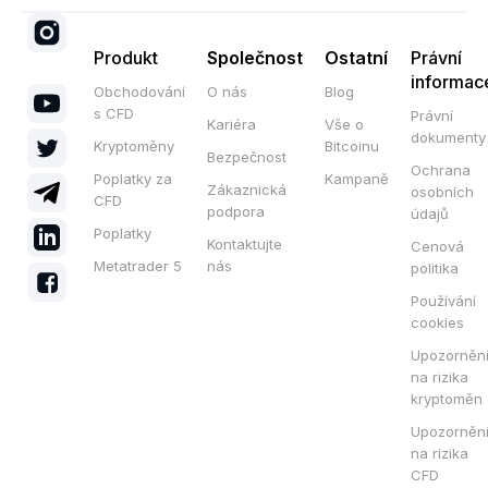
Produkt
Společnost
Ostatní
Právní
informac
Obchodování
O nás
Blog
s CFD
Právní
Kariéra
Vše o
dokumenty
Kryptoměny
Bitcoinu
Bezpečnost
Ochrana
Poplatky za
Kampaně
Zákaznická
osobních
CFD
podpora
údajů
Poplatky
Kontaktujte
Cenová
Metatrader 5
nás
politika
Používání
cookies
Upozorněn
na rizika
kryptoměn
Upozorněn
na rizika
CFD