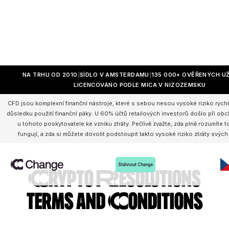
NA TRHU OD 2010
SÍDLO V AMSTERDAMU
135 000+ OVĚŘENÝCH U
LICENCOVÁNO PODLE MICA V NIZOZEMSKU
CFD jsou komplexní finanční nástroje, které s sebou nesou vysoké riziko rychl
důsledku použití finanční páky. U 60% účtů retailových investorů došlo při o
u tohoto poskytovatele ke vzniku ztráty. Pečlivě zvažte, zda plně rozumíte 
fungují, a zda si můžete dovolit podstoupit takto vysoké riziko ztráty svých
Stáhnout Change
Crypto Resolutions
Terms and Conditions