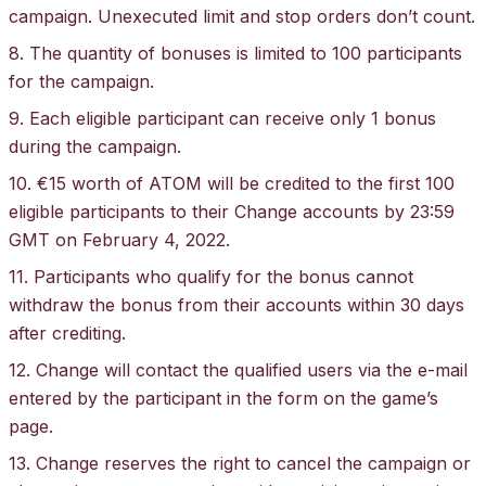
campaign. Unexecuted limit and stop orders don’t count.
8. The quantity of bonuses is limited to 100 participants
for the campaign.
9. Each eligible participant can receive only 1 bonus
during the campaign.
10. €15 worth of ATOM will be credited to the first 100
eligible participants to their Change accounts by 23:59
GMT on February 4, 2022.
11. Participants who qualify for the bonus cannot
withdraw the bonus from their accounts within 30 days
after crediting.
12. Change will contact the qualified users via the e-mail
entered by the participant in the form on the game’s
page.
13. Change reserves the right to cancel the campaign or