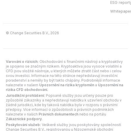
ESG report
Whitepape
© Change Securities B.V., 2026
Varování o rizicích:
Obchodování s finančními nástroji a kryptoaktivy
je spojeno se značným rizikem. Kryptoaktiva jsou vysoce volatilní a
CFD jsou složité nástroje, u kterých můžete ztratit část nebo i celou
svou investici. Informace na této stránce nepředstavují investiční
poradenství a neměly by být takto chápány. Podrobnější informace
naleznete v našem
Upozornění na rizika kryptoměn
a
Upozornění na
rizika CFD obchodování.
Jurisdikční prohlášení:
Popsané služby jsou určeny pouze pro
způsobilé zákazníky a nepředstavují nabídku k uzavření obchodu v
žádné jurisdikci, kde by taková nabídka byla v rozporu s právními
předpisy. Více informací o způsobilosti a právních podmínkách
naleznete v našich
Právních dokumentech
nebo na portálu
Zákaznické podpory
.
Poskytování služeb:
Veškeré služby jsou poskytovány společností
Change Securities B.V., registrovanou u Nizozemské obchodní