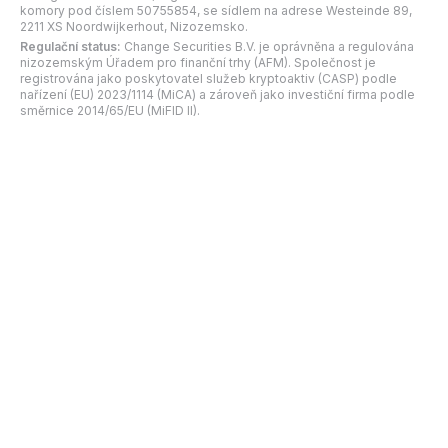
komory pod číslem 50755854, se sídlem na adrese Westeinde 89,
2211 XS Noordwijkerhout, Nizozemsko.
Regulační status:
Change Securities B.V. je oprávněna a regulována
nizozemským Úřadem pro finanční trhy (AFM). Společnost je
registrována jako poskytovatel služeb kryptoaktiv (CASP) podle
nařízení (EU) 2023/1114 (MiCA) a zároveň jako investiční firma podle
směrnice 2014/65/EU (MiFID II).