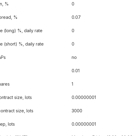
n, %
0
pread, %
0.07
 (long) %, daily rate
0
 (short) %, daily rate
0
APs
no
0.01
hares
1
ntract size, lots
0.00000001
ntract size, lots
3000
ep, lots
0.00000001