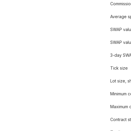
Commissio
Average s
SWAP value
SWAP value
3-day SW
Tick size
Lot size, s
Minimum co
Maximum co
Contract st