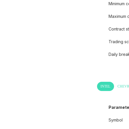
Minimum co
Maximum co
Contract st
Trading s
Daily bre
INTEL
CHEV
Paramete
Symbol