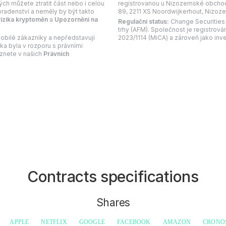
rých můžete ztratit část nebo i celou
registrovanou u Nizozemské obchod
oradenství a neměly by být takto
89, 2211 XS Noordwijkerhout, Nizoz
izika kryptoměn
a
Upozornění na
Regulační status:
Change Securities
trhy (AFM). Společnost je registrová
obilé zákazníky a nepředstavují
2023/1114 (MiCA) a zároveň jako inve
ka byla v rozporu s právními
eznete v našich
Právních
Contracts specifications
Shares
APPLE
NETFLIX
GOOGLE
FACEBOOK
AMAZON
CRONO