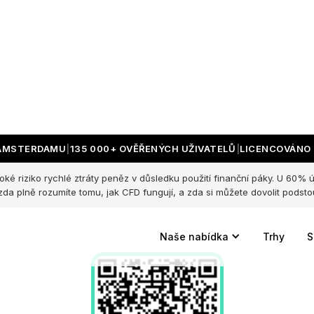
Scan the qr code
 AMSTERDAMU
135 000+ OVĚŘENÝCH UŽIVATELŮ
LICENCOVÁNO 
ké riziko rychlé ztráty peněz v důsledku použití finanční páky. U 60% 
to install Change
 zda plně rozumíte tomu, jak CFD fungují, a zda si můžete dovolit podstou
Naše nabídka
Trhy
S