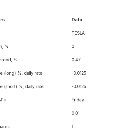
rs
Data
TESLA
n, %
0
pread, %
0.47
 (long) %, daily rate
-0.0125
 (short) %, daily rate
-0.0125
APs
Friday
0.01
hares
1