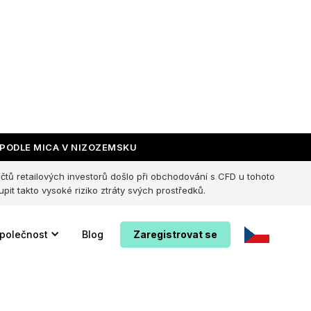
PODLE MICA V NIZOZEMSKU
účtů retailových investorů došlo při obchodování s CFD u tohoto
pit takto vysoké riziko ztráty svých prostředků.
polečnost
Blog
Zaregistrovat se