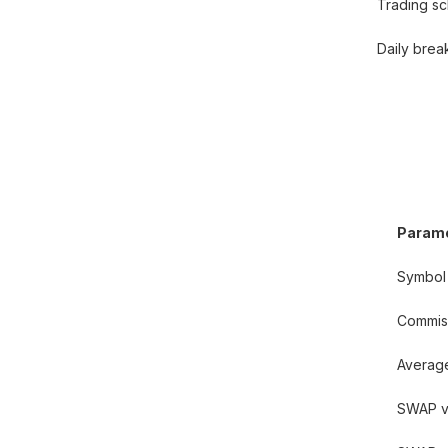
Trading s
Daily bre
Param
Symbol
Commis
Averag
SWAP va