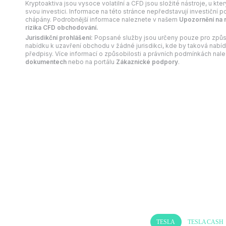
Kryptoaktiva jsou vysoce volatilní a CFD jsou složité nástroje, u kte
svou investici. Informace na této stránce nepředstavují investiční p
chápány. Podrobnější informace naleznete v našem
Upozornění na r
rizika CFD obchodování.
Jurisdikční prohlášení:
Popsané služby jsou určeny pouze pro způs
nabídku k uzavření obchodu v žádné jurisdikci, kde by taková nabíd
předpisy. Více informací o způsobilosti a právních podmínkách nal
dokumentech
nebo na portálu
Zákaznické podpory
.
TESLA
TESLACASH