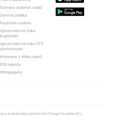
Ochrana osobních údajů
Cenová politika
Používání cookies
Upozornění na rizika
kryptoměn
Upozornění na rizika CFD
obchodování
Informace o střetu zájmů
ESG reporty
Whitepapery
 jsou poskytovány společností Change Securities B.V.,