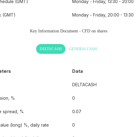
chedule (GMT)
Monday - Friday, 13:30 - 20:00
ak (GMT)
Monday - Friday, 20:00 - 13:30
Key Information Document - CFD on shares
DELTACASH
GENERALCASH
eters
Data
DELTACASH
sion, %
0
e spread, %
0.07
lue (long) %, daily rate
0