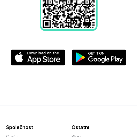
Společnost
Ostatní
O nás
Blog