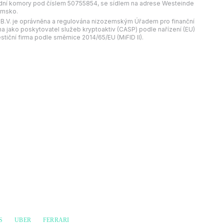
ní komory pod číslem 50755854, se sídlem na adrese Westeinde
emsko.
 B.V. je oprávněna a regulována nizozemským Úřadem pro finanční
na jako poskytovatel služeb kryptoaktiv (CASP) podle nařízení (EU)
stiční firma podle směrnice 2014/65/EU (MiFID II).
S
UBER
FERRARI