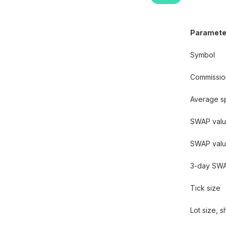
Paramete
Symbol
Commissio
Average s
SWAP value
SWAP value
3-day SW
Tick size
Lot size, s