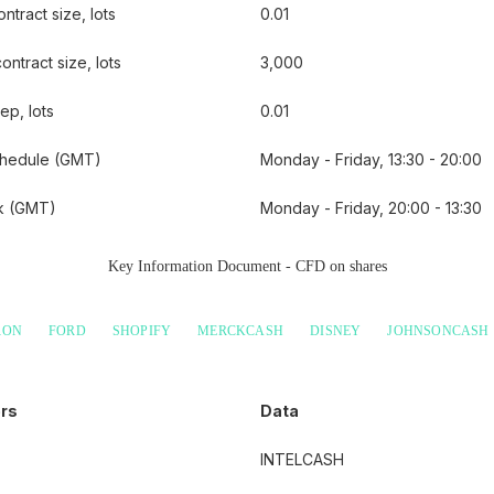
ntract size, lots
0.01
ntract size, lots
3,000
ep, lots
0.01
chedule (GMT)
Monday - Friday, 13:30 - 20:00
ak (GMT)
Monday - Friday, 20:00 - 13:30
Key Information Document - CFD on shares
RON
FORD
SHOPIFY
MERCKCASH
DISNEY
JOHNSONCASH
rs
Data
INTELCASH