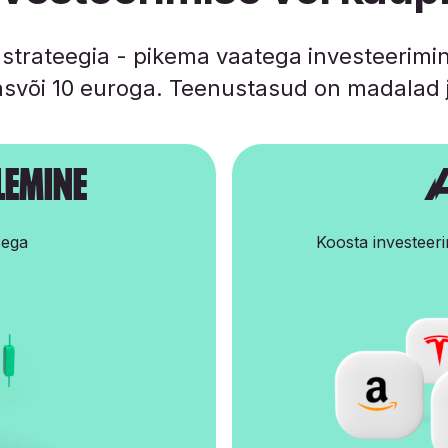
 strateegia - pikema vaatega investeerimin
asvõi 10 euroga. Teenustasud on madalad j
emine
A
sega
Koosta investeerim