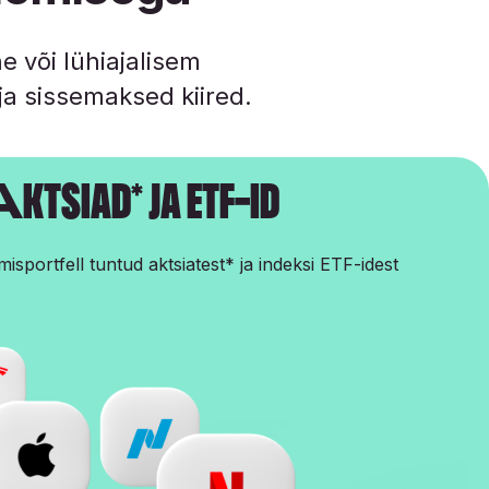
e või lühiajalisem
a sissemaksed kiired.
ktsiad* ja ETF-id
isportfell tuntud aktsiatest* ja indeksi ETF-idest