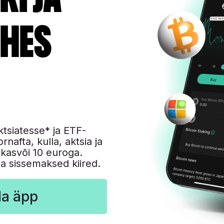
ühes
ktsiatesse* ja ETF-
rnafta, kulla, aktsia ja
kasvõi 10 euroga.
a sissemaksed kiired.
la äpp