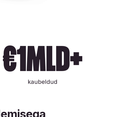
€1MLd+
kaubeldud
plemisega