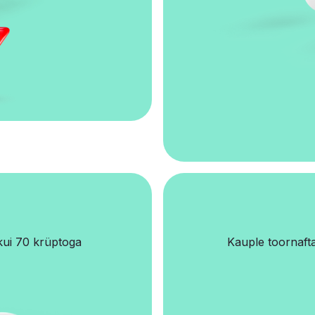
kui 70 krüptoga
Kauple toornafta