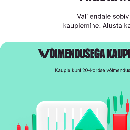
Vali endale sobiv
kauplemine. Alusta k
Võimendusega kaupl
Kauple kuni 20-kordse võimendu