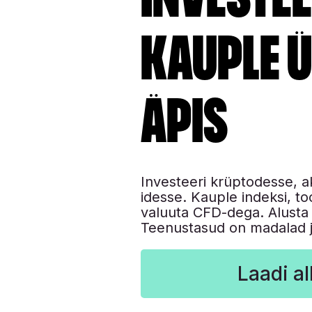
kauple 
äpis
Investeeri krüptodesse, a
idesse. Kauple indeksi, too
valuuta CFD-dega. Alusta 
Teenustasud on madalad j
Laadi al