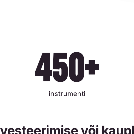
450+
instrumenti
nvesteerimise või kau