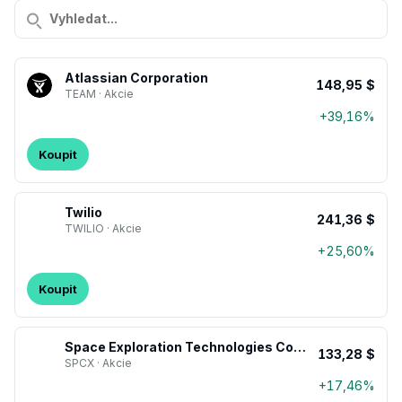
Hledat podle názvu nebo symbolu
Atlassian Corporation
148,95 $
TEAM · Akcie
+39,16%
Koupit
Twilio
241,36 $
TWILIO · Akcie
+25,60%
Koupit
Space Exploration Technologies Corp. Class A Common Stock
133,28 $
SPCX · Akcie
+17,46%