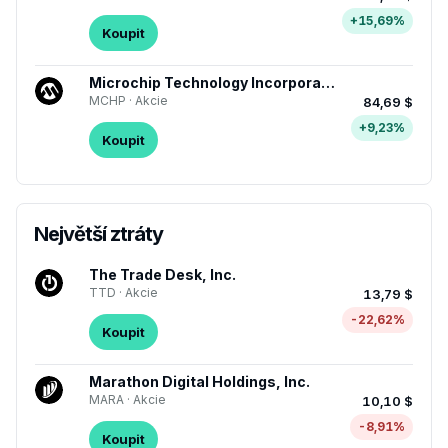
+15,69%
Koupit
Microchip Technology Incorporated
MCHP · Akcie
84,69 $
+9,23%
Koupit
Největší ztráty
The Trade Desk, Inc.
TTD · Akcie
13,79 $
-22,62%
Koupit
Marathon Digital Holdings, Inc.
MARA · Akcie
10,10 $
-8,91%
Koupit