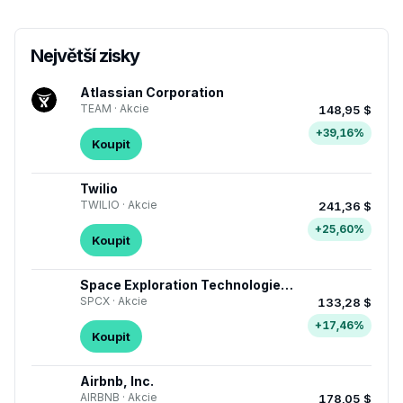
Největší zisky
Atlassian Corporation
TEAM · Akcie
148,95 $
+39,16%
Koupit
Twilio
TWILIO · Akcie
241,36 $
+25,60%
Koupit
Space Exploration Technologies Corp. Class A Common Stock
SPCX · Akcie
133,28 $
+17,46%
Koupit
Airbnb, Inc.
AIRBNB · Akcie
178,05 $