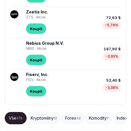
Zoetis Inc.
ZTS · Akcie
72,63 $
-5,79%
Koupit
Nebius Group N.V.
NBIS · Akcie
187,90 $
-3,93%
Koupit
Fiserv, Inc.
FISV · Akcie
52,40 $
-3,38%
Koupit
Vše
Kryptoměny
Forex
Komodity
Indexy
378
12
42
7
1