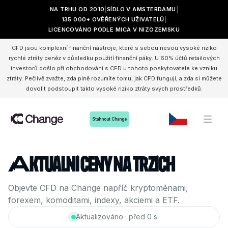
NA TRHU OD 2010
SÍDLO V AMSTERDAMU
135 000+ OVĚŘENÝCH UŽIVATELŮ
LICENCOVÁNO PODLE MICA V NIZOZEMSKU
CFD jsou komplexní finanční nástroje, které s sebou nesou vysoké riziko
rychlé ztráty peněz v důsledku použití finanční páky. U 60% účtů retailových
investorů došlo při obchodování s CFD u tohoto poskytovatele ke vzniku
ztráty. Pečlivě zvažte, zda plně rozumíte tomu, jak CFD fungují, a zda si můžete
dovolit podstoupit takto vysoké riziko ztráty svých prostředků.
Stáhnout Change
Aktuální ceny na trzích
Objevte CFD na Change napříč kryptoměnami,
forexem, komoditami, indexy, akciemi a ETF.
Aktualizováno · před 0 s