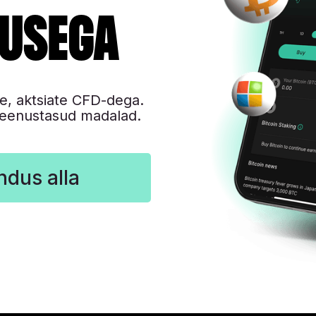
usega
e, aktsiate CFD-dega.
 teenustasud madalad.
ndus alla