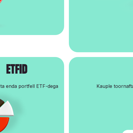
EtFId
ta enda portfell ETF-dega
Kauple toornaft