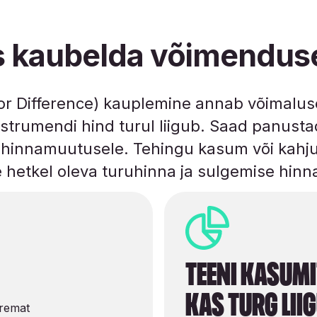
s kaubelda võimendus
or Difference) kauplemine annab võimalus
strumendi hind turul liigub. Saad panustad
e hinnamuutusele. Tehingu kasum või kahju
 hetkel oleva turuhinna ja sulgemise hinn
Teeni kasumi
kas turg liig
remat