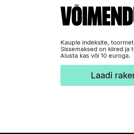
võimend
Kauple indeksite, toormet
Sissemaksed on kiired ja
Alusta kas või 10 euroga.
Laadi rake