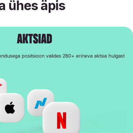
a ühes äpis
aktsiad
endusega positsioon valides 280+ erineva aktsia hulgast