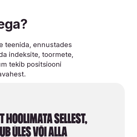
ega?
e teenida, ennustades
a indeksite, toormete,
m tekib positsiooni
avahest.
t hoolimata sellest,
ub üles või alla