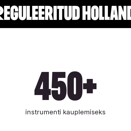
guleeritud Hollan
450+
instrumenti kauplemiseks