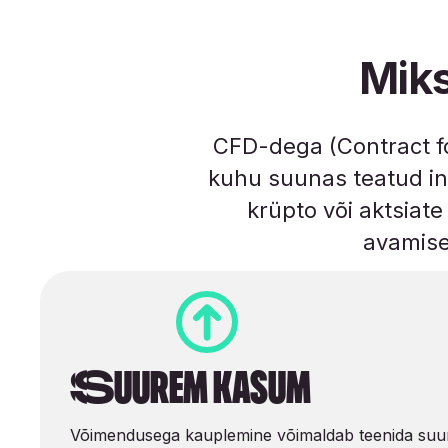
Mik
CFD-dega (Contract f
kuhu suunas teatud in
krüpto või aktsiat
avamise
Suurem kasum
Võimendusega kauplemine võimaldab teenida suu