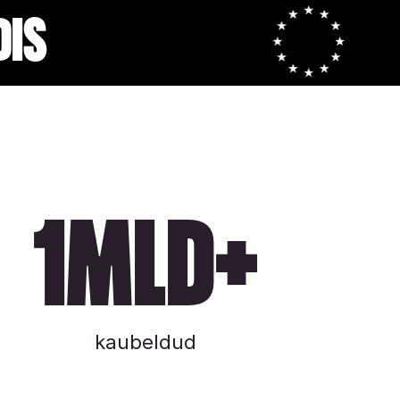
dis
1MLd+
kaubeldud