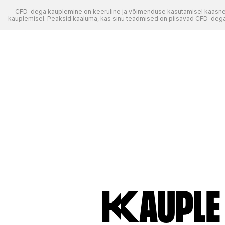
CFD-dega kauplemine on keeruline ja võimenduse kasutamisel kaasneb
kauplemisel. Peaksid kaaluma, kas sinu teadmised on piisavad CFD-dega k
Kauple