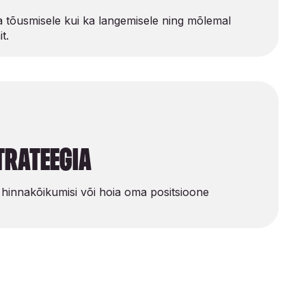
a tõusmisele kui ka langemisele ning mõlemal
t.
trateegia
 hinnakõikumisi või hoia oma positsioone