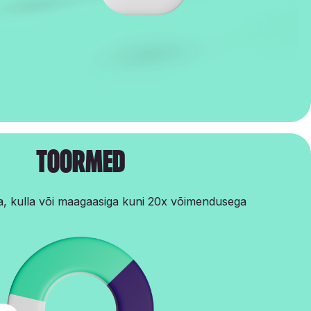
Toormed
a, kulla või maagaasiga kuni 20x võimendusega