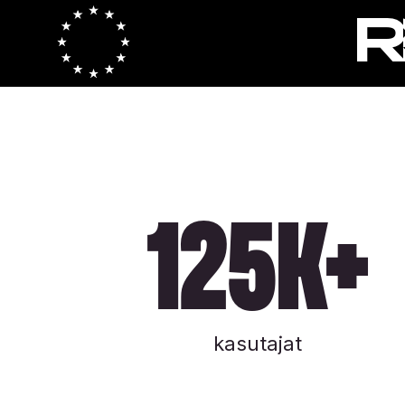
Re
125k+
kasutajat