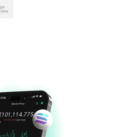
ega
raha.