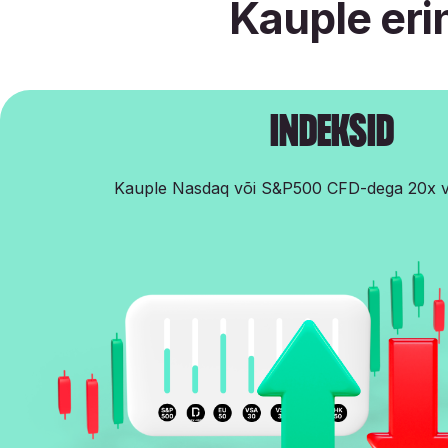
Kauple eri
Indeksid
Kauple Nasdaq või S&P500 CFD-dega 20x 