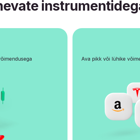
nevate instrumentideg
võimendusega
Ava pikk või lühike võim