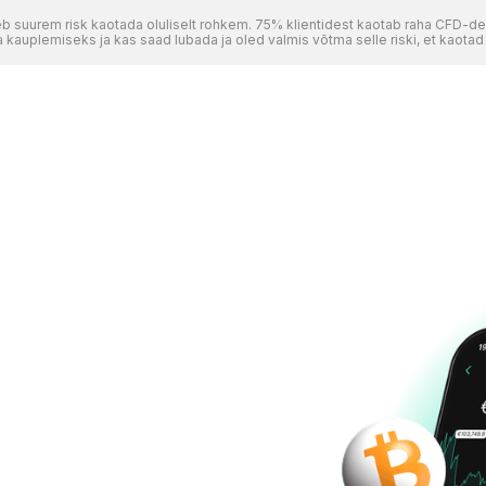
 suurem risk kaotada oluliselt rohkem. 75% klientidest kaotab raha CFD-d
auplemiseks ja kas saad lubada ja oled valmis võtma selle riski, et kaotad 